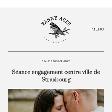
MENU
SÉANCE ENGAGEMENT
Séance engagement centre ville de
HEY,
Strasbourg
I'M
Accueil
EVÓRA!
+ Infos
Acc
+ Portfolio
+ I