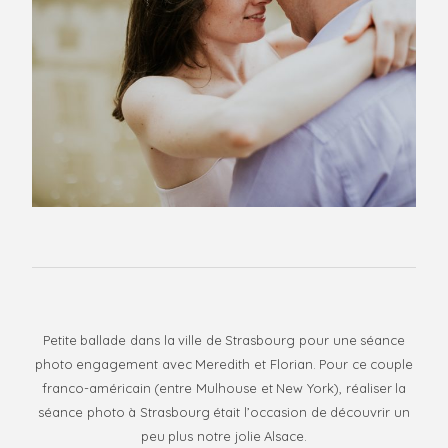
I’m a trend
+ Blog
setter, an
+
adventurer, a
Contact
Por
coffee lover
and a
+ B
photographer!
I love
Con
experiments
and personal
projects.
Finding new
perspectives
and breathing
in new life into
old boring
scenes is what
Petite ballade dans la ville de Strasbourg pour une séance
inspires and
photo engagement avec Meredith et Florian. Pour ce couple
gets me
franco-américain (entre Mulhouse et New York), réaliser la
excited! If you
séance photo à Strasbourg était l’occasion de découvrir un
call yourself a
peu plus notre jolie Alsace.
creative,