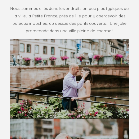
proudly wear
Nous sommes allés dans les endroits un peu plus typiques de
that title, be
la ville, la Petite France, près de l’Ile pour y apercevoir des
memorable,
bateaux mouches, au dessus des ponts couverts… Une jolie
inspire others
promenade dans une ville pleine de charme !
and always be
ahead of the
crowd! Be
Evóra!
FO
M