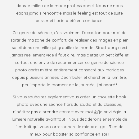
proudly wear
dans le milieu de la mode professionnel. Nous ne nous
that title, be
étions jamais rencontré mais le feeling est tout de suite
memorable,
passer et Lucie a été en confiance.
inspire others
and always be
Ce genre de séance, c’est vraiment l’occasion pour moi de
ahead of the
sortir de ma zone de confort, de réaliser des images en plein
crowd! Be
soleil dans une ville qui grouille de monde. Strasbourg n’est
Evóra!
jamais réellement vide il faut dire, mais c’était un petit kiffe et
surtout une envie de recommencer ce genre de séance
photo après m’être entièrement consacré aux mariages
depuis plusieurs années. Déambuler et chercher la lumière,
FO
peu importe le moment de la journée, j’ai adoré !
M
Si vous souhaitez également vous créer un chouette book
photo avec une séance hors du studio et du classique,
ici
n’hésitez pas à prendre contact avec moi
je privilégie la
lumière naturelle avant tout ! Nous déciderons ensemble de
l’endroit qui vous correspondra le mieux et go ! Rien de
mieux pour booster sa confiance en soi !