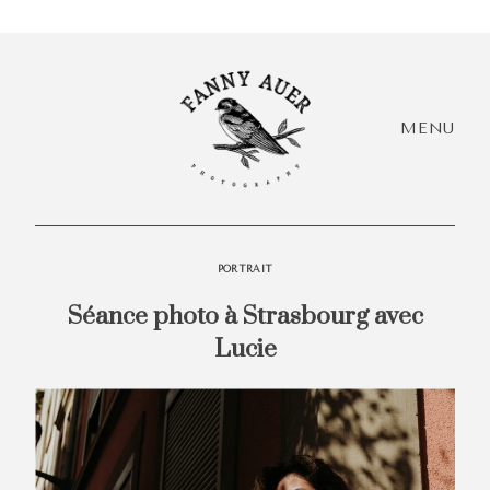
MENU
PORTRAIT
Séance photo à Strasbourg avec
HEY,
Lucie
I'M
Accueil
EVÓRA!
+ Infos
Acc
+ Portfolio
+ I