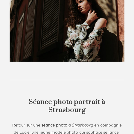
I’m a trend
+ Blog
setter, an
+
adventurer, a
Contact
Por
coffee lover
and a
+ B
photographer!
I love
Con
experiments
and personal
projects.
Finding new
perspectives
and breathing
in new life into
old boring
scenes is what
Séance photo portrait à
inspires and
Strasbourg
gets me
excited! If you
à Strasbourg
call yourself a
Retour sur une
séance photo
en compagnie
creative,
de Lucie, une jeune modèle photo qui souhaite se lancer