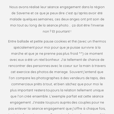
proudly wear
Nous avons réalisé leur séance engagement dans la région
that title, be
de Saverne et ce que je peux dire c’est qu’après avoir été
memorable,
malade quelques semaines, ces deux anges ont prit soin de
inspire others
moi tout au long de la séance photo… ça doit être l’inverse
and always be
non ? Et pourtant !
ahead of the
crowd! Be
Entre ballade et petite pause cookies et thé (avec un thermos
Evóra!
spécialement pour moi pour que je puisse survivre à la
marche et que je ne prenne pas plus froid ^^) ce moment
avec eux a été un réel bonheur. J’ai tellement de chance de
rencontrer des personnes avec le coeur sur la main à travers
FO
M
cet exercice des photos de mariage. Souvent j’entend que
l’on compare les photographes à des vendeurs de tapis, des
commerciaux prêts à tout, et bien sâchez que pour moi le
plus important restera toujours la relation tellement unique
que l’on créé ensemble. L’exemple parfait est cette séance
engagement. J’insiste toujours auprès des couples pour ne
pas enlever la séance engagement que j’offre à chaque fois,