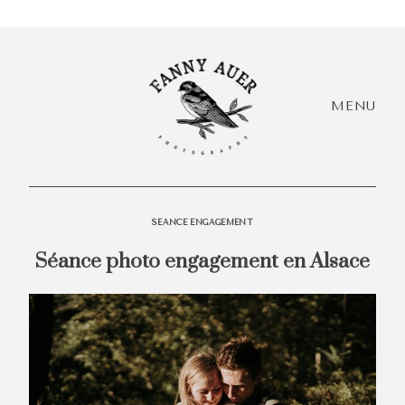
MENU
SÉANCE ENGAGEMENT
Séance photo engagement en Alsace
HEY,
I'M
Accueil
EVÓRA!
+ Infos
Acc
+ Portfolio
+ I