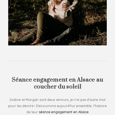
I’m a trend
+ Blog
setter, an
+
adventurer, a
Contact
Por
coffee lover
and a
+ B
photographer!
I love
Con
experiments
and personal
projects.
Finding new
perspectives
and breathing
in new life into
Séance engagement en Alsace au
old boring
scenes is what
coucher du soleil
inspires and
gets me
Solène et Morgan sont deux amours, je n’ai pas d’autre mot
excited! If you
pour les décrire ! Découvrons aujourd’hui ensemble, l’histoire
call yourself a
de leur
séance engagement en Alsace
creative,