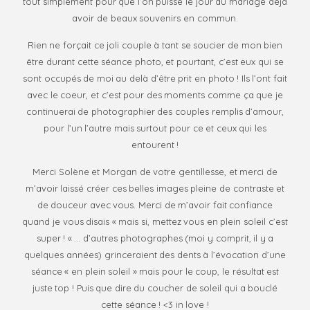
tout simplement pour que l’on puisse le jour du mariage déjà
avoir de beaux souvenirs en commun.
Rien ne forçait ce joli couple à tant se soucier de mon bien
être durant cette séance photo, et pourtant, c’est eux qui se
sont occupés de moi au delà d’être prit en photo ! Ils l’ont fait
avec le coeur, et c’est pour des moments comme ça que je
continuerai de photographier des couples remplis d’amour,
pour l’un l’autre mais surtout pour ce et ceux qui les
entourent !
Merci Solène et Morgan de votre gentillesse, et merci de
m’avoir laissé créer ces belles images pleine de contraste et
de douceur avec vous. Merci de m’avoir fait confiance
quand je vous disais « mais si, mettez vous en plein soleil c’est
super ! « … d’autres photographes (moi y comprit, il y a
quelques années) grinceraient des dents à l’évocation d’une
séance « en plein soleil » mais pour le coup, le résultat est
juste top ! Puis que dire du coucher de soleil qui a bouclé
cette séance ! <3 in love !