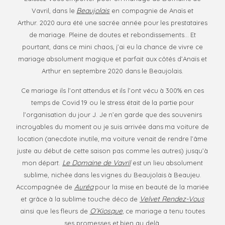
proudly wear
Beaujolais
Vavril, dans le
en compagnie de Anaïs et
that title, be
Arthur. 2020 aura été une sacrée année pour les prestataires
memorable,
de mariage. Pleine de doutes et rebondissements… Et
inspire others
pourtant, dans ce mini chaos, j’ai eu la chance de vivre ce
and always be
mariage absolument magique et parfait aux côtés d’Anaïs et
ahead of the
Arthur en septembre 2020 dans le Beaujolais.
crowd! Be
Evóra!
Ce mariage ils l’ont attendus et ils l’ont vécu à 300% en ces
temps de Covid 19 ou le stress était de la partie pour
l’organisation du jour J. Je n’en garde que des souvenirs
incroyables du moment ou je suis arrivée dans ma voiture de
FO
location (anecdote inutile, ma voiture venait de rendre l’âme
M
juste au début de cette saison pas comme les autres) jusqu’à
Le Domaine de Vavril
mon départ.
est un lieu absolument
sublime, nichée dans les vignes du Beaujolais à Beaujeu.
Auréa
Accompagnée de
pour la mise en beauté de la mariée
Velvet Rendez-Vous
et grâce à la sublime touche déco de
O’Kiosque
ainsi que les fleurs de
, ce mariage a tenu toutes
ses promesses et bien au delà.