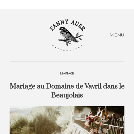
MENU
MARIAGE
Mariage au Domaine de Vavril dans le
HEY,
Beaujolais
I'M
Accueil
EVÓRA!
+ Infos
Acc
+ Portfolio
+ I